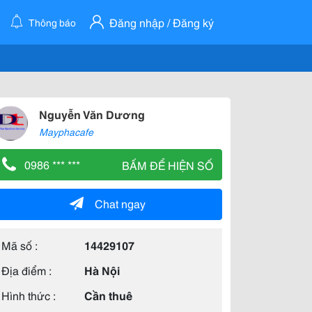
Đăng nhập / Đăng ký
Thông báo
Nguyễn Văn Dương
Mayphacafe
0986 *** ***
BẤM ĐỂ HIỆN SỐ
Chat ngay
Mã số :
14429107
Địa điểm :
Hà Nội
Hình thức :
Cần thuê