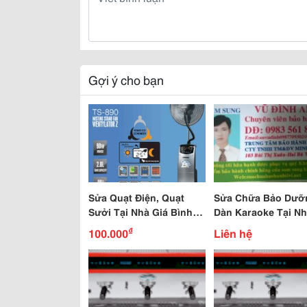
Gợi ý cho bạn
Sửa Quạt Điện, Quạt
Sửa Chữa Bảo Dưỡ
Sưởi Tại Nhà Giá Bình
Dàn Karaoke Tại N
Dân
Chuyên Nghiệp
₫
100.000
Liên hệ