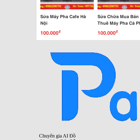
Sửa Máy Pha Cafe Hà
Sửa Chữa Mua Bán
Nội
Thuê Máy Pha Cà P
Tại Hà Nội - Bắc Nin
₫
₫
100.000
100.000
Hải Dương - Hải Ph
Quảng Ninh...