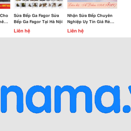
 Cho
Sửa Bếp Ga Fagor Sửa
Nhận Sửa Bếp Chuyên
hê
Bếp Ga Fagor Tại Hà Nội
Nghiệp Uy Tín Giá Rẻ
h -
Sửa Bếp Tại Nhà Khách
Liên hệ
Liên hệ
òng-
Hn 247