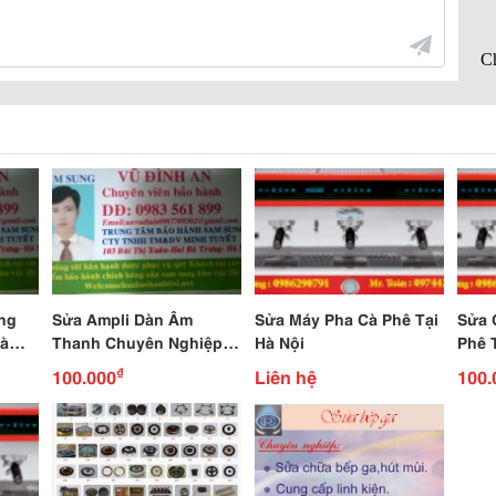
ng
Sửa Ampli Dàn Âm
Sửa Máy Pha Cà Phê Tại
Sửa 
hà
Thanh Chuyên Nghiệp
Hà Nội
Phê 
Giá Rẻ Nhất Hn
₫
100.000
Liên hệ
100.