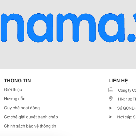
THÔNG TIN
LIÊN HỆ
Giới thiệu
Công ty C
Hướng dẫn
HN: 102 T
➤
Quy chế hoạt động
Số GCNĐKD
➤
Cơ chế giải quyết tranh chấp
Nơi cấp: S
Chính sách bảo vệ thông tin