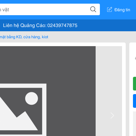
Đăng tin
Liên hệ Quảng Cáo: 02439747875
mặt bằng KD, cửa hàng, kiot