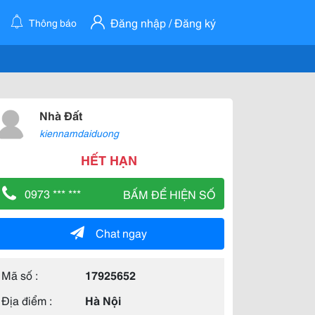
Đăng nhập / Đăng ký
Thông báo
Nhà Đất
kiennamdaiduong
HẾT HẠN
0973 *** ***
BẤM ĐỂ HIỆN SỐ
Chat ngay
Mã số :
17925652
Địa điểm :
Hà Nội