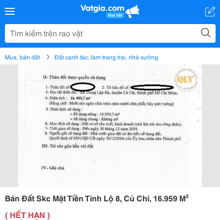
Mua, bán đất
Đất canh tác, làm trang trại, nhà xưởng
Bán Đất Skc Mặt Tiền Tỉnh Lộ 8, Củ Chi, 16.959 M²
( HẾT HẠN )