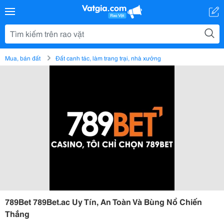
Mua, bán đất
Đất canh tác, làm trang trại, nhà xưởng
789Bet 789Bet.ac Uy Tín, An Toàn Và Bùng Nổ Chiến
Thắng