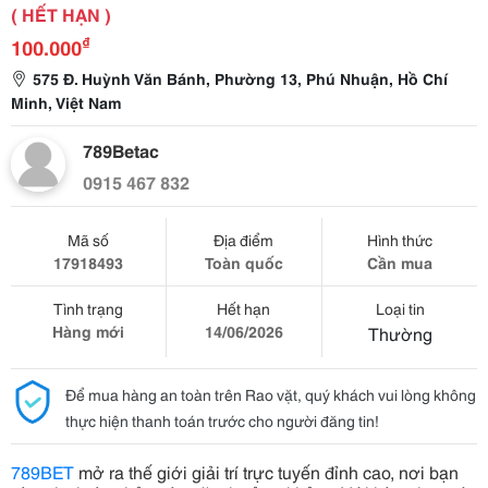
( HẾT HẠN )
₫
100.000
575 Đ. Huỳnh Văn Bánh, Phường 13, Phú Nhuận, Hồ Chí
Minh, Việt Nam
789Betac
0915 467 832
Mã số
Địa điểm
Hình thức
17918493
Toàn quốc
Cần mua
Tình trạng
Hết hạn
Loại tin
Hàng mới
14/06/2026
Thường
Để mua hàng an toàn trên Rao vặt, quý khách vui lòng không
thực hiện thanh toán trước cho người đăng tin!
789BET
mở ra thế giới giải trí trực tuyến đỉnh cao, nơi bạn