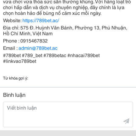
vừa chơi vừa thỏa sức săn thưởng khủng. Với hàng loạt trò
chơi hấp dẫn và dịch vụ chuyên nghiệp, đây chính là lựa
chọn hoàn hảo để bùng nổ cảm xúc mỗi ngày.
Website:
https://789bet.ac/
Địa chỉ: 575 Đ. Huỳnh Văn Bánh, Phường 13, Phú Nhuận,
Hồ Chí Minh, Việt Nam
Phone : 0915467832
Email :
admin@789bet.ac
#789bet #789_bet #789betac #nhacai789bet
#linkvao789bet
Từ khóa gợi ý:
Bình luận