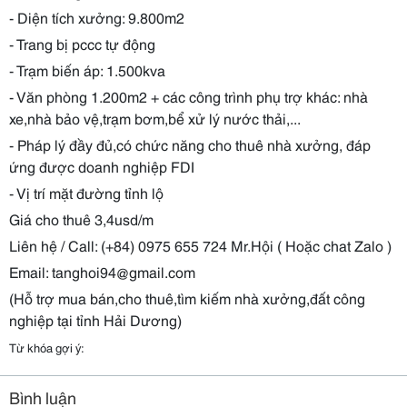
- Diện tích xưởng: 9.800m2
- Trang bị pccc tự động
- Trạm biến áp: 1.500kva
- Văn phòng 1.200m2 + các công trình phụ trợ khác: nhà
xe,nhà bảo vệ,trạm bơm,bể xử lý nước thải,...
- Pháp lý đầy đủ,có chức năng cho thuê nhà xưởng, đáp
ứng được doanh nghiệp FDI
- Vị trí mặt đường tỉnh lộ
Giá cho thuê 3,4usd/m
Liên hệ / Call: (+84) 0975 655 724 Mr.Hội ( Hoặc chat Zalo )
Email: tanghoi94@gmail.com
(Hỗ trợ mua bán,cho thuê,tìm kiếm nhà xưởng,đất công
nghiệp tại tỉnh Hải Dương)
Từ khóa gợi ý:
Bình luận