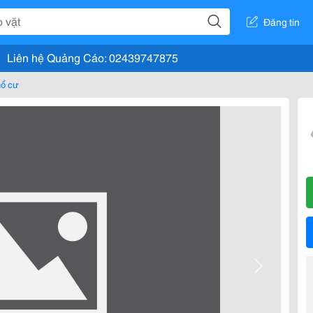
Đăng tin
Liên hệ Quảng Cáo: 02439747875
hổ cư