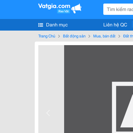
Danh mục
Liên hệ QC
Trang Chủ
Bất động sản
Mua, bán đất
Đất t