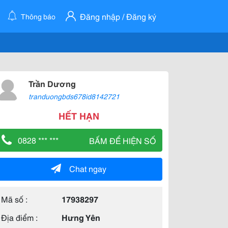
Đăng nhập / Đăng ký
Thông báo
Trần Dương
tranduongbds678id8142721
HẾT HẠN
0828 *** ***
BẤM ĐỂ HIỆN SỐ
Chat ngay
Mã số :
17938297
Địa điểm :
Hưng Yên