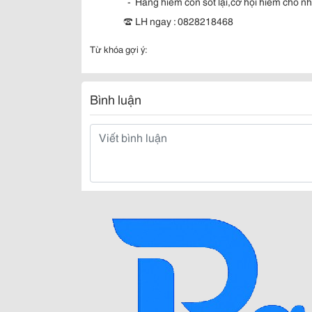
-
Hàng hiếm còn sót lại,cơ hội hiếm cho n
☎️
LH ngay : 0828218468
Từ khóa gợi ý:
Bình luận