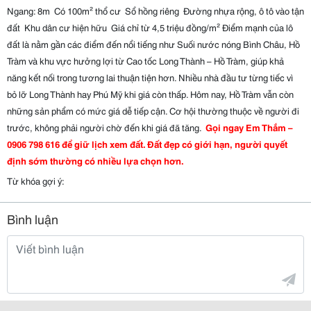
Ngang: 8m  Có 100m² thổ cư  Sổ hồng riêng  Đường nhựa rộng, ô tô vào tận 
đất ‍‍‍ Khu dân cư hiện hữu  Giá chỉ từ 4,5 triệu đồng/m² Điểm mạnh của lô 
đất là nằm gần các điểm đến nổi tiếng như Suối nước nóng Bình Châu, Hồ 
Tràm và khu vực hưởng lợi từ Cao tốc Long Thành – Hồ Tràm, giúp khả 
năng kết nối trong tương lai thuận tiện hơn. Nhiều nhà đầu tư từng tiếc vì 
bỏ lỡ Long Thành hay Phú Mỹ khi giá còn thấp. Hôm nay, Hồ Tràm vẫn còn 
những sản phẩm có mức giá dễ tiếp cận. Cơ hội thường thuộc về người đi 
trước, không phải người chờ đến khi giá đã tăng. 
 Gọi ngay Em Thắm – 
0906 798 616 để giữ lịch xem đất. Đất đẹp có giới hạn, người quyết 
định sớm thường có nhiều lựa chọn hơn.
Từ khóa gợi ý:
Bình luận