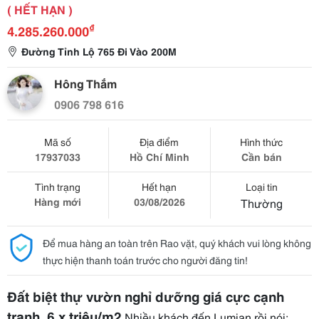
( HẾT HẠN )
₫
4.285.260.000
Đường Tỉnh Lộ 765 Đi Vào 200M
Hông Thắm
0906 798 616
Mã số
Địa điểm
Hình thức
17937033
Hồ Chí Minh
Cần bán
Tình trạng
Hết hạn
Loại tin
Hàng mới
03/08/2026
Thường
Để mua hàng an toàn trên Rao vặt, quý khách vui lòng không
thực hiện thanh toán trước cho người đăng tin!
Đất biệt thự vườn nghỉ dưỡng giá cực cạnh 
tranh, 6,x triệu/m2
 Nhiều khách đến Lumian rồi nói: 