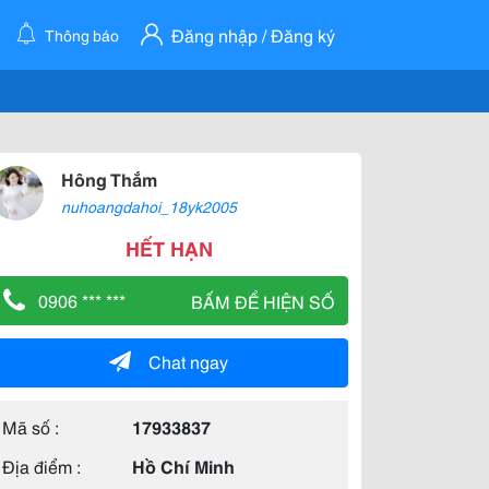
Đăng nhập / Đăng ký
Thông báo
Hông Thắm
nuhoangdahoi_18yk2005
HẾT HẠN
0906 *** ***
BẤM ĐỂ HIỆN SỐ
Chat ngay
Mã số :
17933837
Địa điểm :
Hồ Chí Minh