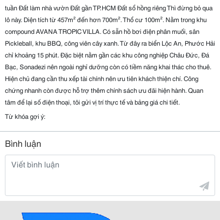
tuần Đất làm nhà vườn Đất gần TP.HCM Đất sổ hồng riêng Thì đừng bỏ qua 
lô này. Diện tích từ 457m² đến hơn 700m². Thổ cư 100m². Nằm trong khu 
compound AVANA TROPIC VILLA. Có sẵn hồ bơi điện phân muối, sân 
Pickleball, khu BBQ, công viên cây xanh. Từ đây ra biển Lộc An, Phước Hải 
chỉ khoảng 15 phút. Đặc biệt nằm gần các khu công nghiệp Châu Đức, Đá 
Bạc, Sonadezi nên ngoài nghỉ dưỡng còn có tiềm năng khai thác cho thuê. 
Hiện chủ đang cần thu xếp tài chính nên ưu tiên khách thiện chí. Công 
chứng nhanh còn được hỗ trợ thêm chính sách ưu đãi hiện hành. Quan 
tâm để lại số điện thoại, tôi gửi vị trí thực tế và bảng giá chi tiết.
Từ khóa gợi ý:
Bình luận