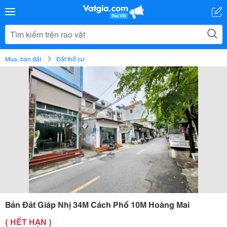
Mua, bán đất
Đất thổ cư
Bán Đát Giáp Nhị 34M Cách Phố 10M Hoàng Mai
( HẾT HẠN )