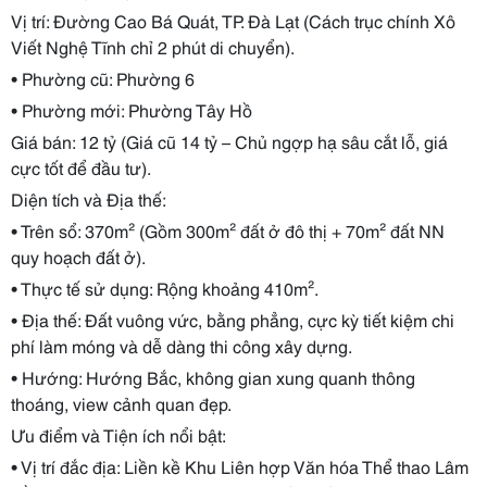
Vị trí: Đường Cao Bá Quát, TP. Đà Lạt (Cách trục chính Xô
Viết Nghệ Tĩnh chỉ 2 phút di chuyển).
• Phường cũ: Phường 6
• Phường mới: Phường Tây Hồ
Giá bán: 12 tỷ (Giá cũ 14 tỷ – Chủ ngợp hạ sâu cắt lỗ, giá
cực tốt để đầu tư).
Diện tích và Địa thế:
• Trên sổ: 370m² (Gồm 300m² đất ở đô thị + 70m² đất NN
quy hoạch đất ở).
• Thực tế sử dụng: Rộng khoảng 410m².
• Địa thế: Đất vuông vức, bằng phẳng, cực kỳ tiết kiệm chi
phí làm móng và dễ dàng thi công xây dựng.
• Hướng: Hướng Bắc, không gian xung quanh thông
thoáng, view cảnh quan đẹp.
Ưu điểm và Tiện ích nổi bật:
• Vị trí đắc địa: Liền kề Khu Liên hợp Văn hóa Thể thao Lâm