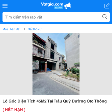
Mua, bán đất
Đất thổ cư
Lô Góc Diện Tích 45M2 Tại Trâu Quỳ Đường Oto Thông
( HẾT HẠN )