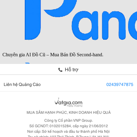
Hỗ trợ
Liên hệ Quảng Cáo
02439747875
MUA SẮM HẠNH PHÚC, KINH DOANH HIỆU QUẢ
Công ty Cổ phần VNP Group.
Số GCNDT: 0102015284, cấp ngày 21/06/2012
Nơi cấp: Sở kế hoạch và đầu tư thành phố Hà Nội
Trụ sở chính: 102 Thái Thịnh, P. Trung Liệt, Hà Nội