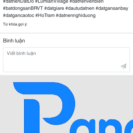
#datnenDatDo #LumianVillage #datnenvenbien
#batdongsanBRVT #datgiare #dautudatnen #datgansanbay
#datgancaotoc #HoTram #datnennghiduong
Từ khóa gợi ý:
Bình luận