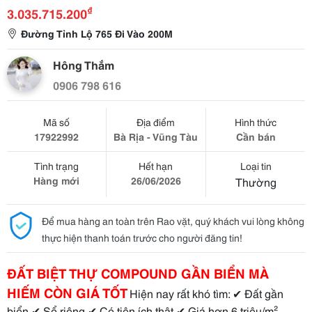
₫
3.035.715.200
Đường Tỉnh Lộ 765 Đi Vào 200M
Hông Thắm
0906 798 616
Mã số
Địa điểm
Hình thức
17922992
Bà Rịa - Vũng Tàu
Cần bán
Tình trạng
Hết hạn
Loại tin
Hàng mới
26/06/2026
Thường
Để mua hàng an toàn trên Rao vặt, quý khách vui lòng không
thực hiện thanh toán trước cho người đăng tin!
ĐẤT BIỆT THỰ COMPOUND GẦN BIỂN MÀ
HIẾM CÒN GIÁ TỐT
Hiện nay rất khó tìm: ✔ Đất gần
biển ✔ Sổ riêng ✔ Có tiện ích thật ✔ Giá hơn 6 triệu/m²