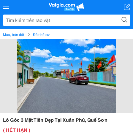
Mua, bán đất
Đất thổ cư
Lô Góc 3 Mặt Tiền Đẹp Tại Xuân Phú, Quế Sơn
( HẾT HẠN )