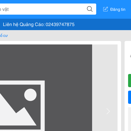
Đăng tin
Liên hệ Quảng Cáo: 02439747875
hổ cư