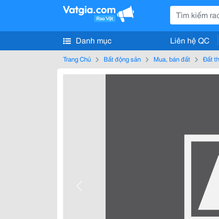
Danh mục
Liên hệ QC
Trang Chủ
Bất động sản
Mua, bán đất
Đất t