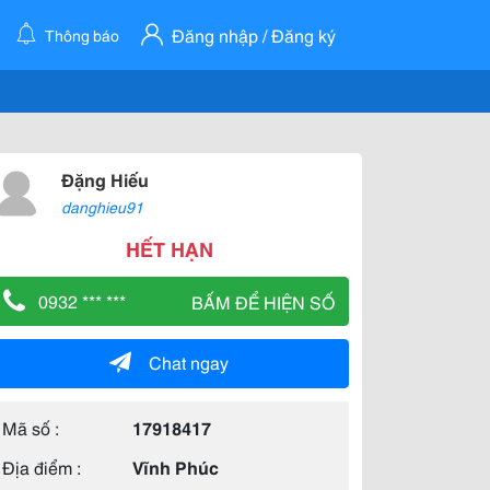
Đăng nhập / Đăng ký
Thông báo
Đặng Hiếu
danghieu91
HẾT HẠN
0932 *** ***
BẤM ĐỂ HIỆN SỐ
Chat ngay
Mã số :
17918417
Địa điểm :
Vĩnh Phúc