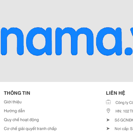
THÔNG TIN
LIÊN HỆ
Giới thiệu
Công ty C
Hướng dẫn
HN: 102 T
➤
Quy chế hoạt động
Số GCNĐKD
➤
Cơ chế giải quyết tranh chấp
Nơi cấp: S