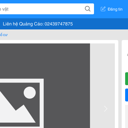
Đăng tin
Liên hệ Quảng Cáo: 02439747875
hổ cư