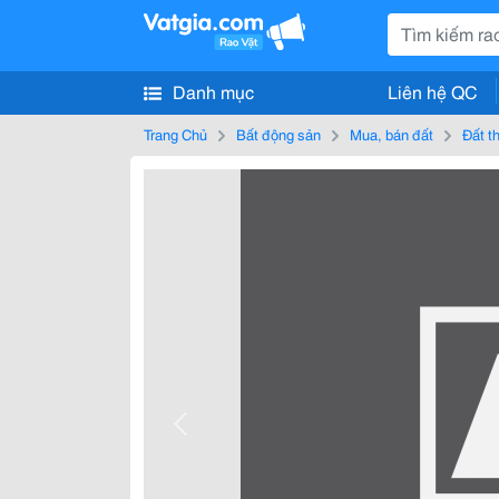
Danh mục
Liên hệ QC
Trang Chủ
Bất động sản
Mua, bán đất
Đất t