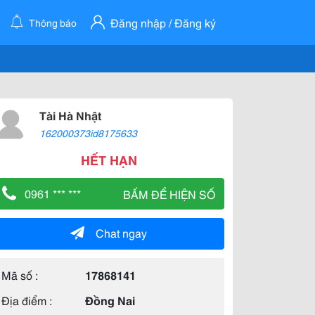
Đăng nhập / Đăng ký
Thông báo
Tài Hà Nhật
162000373id8175633
HẾT HẠN
0961 *** ***
BẤM ĐỂ HIỆN SỐ
Chat ngay
Mã số :
17868141
Địa điểm :
Đồng Nai