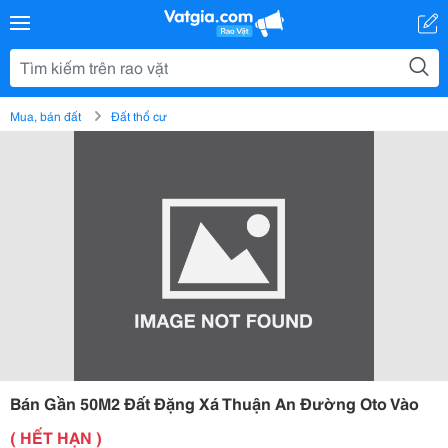
Mua, bán đất
Đất thổ cư
Bán Gần 50M2 Đất Đặng Xá Thuận An Đường Oto Vào
( HẾT HẠN )