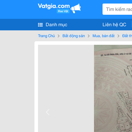
Danh mục
Liên hệ QC
Trang Chủ
Bất động sản
Mua, bán đất
Đất t