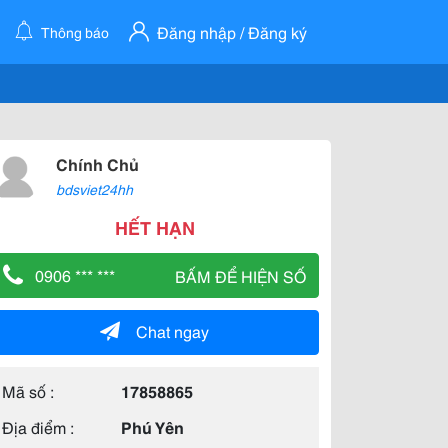
Đăng nhập / Đăng ký
Thông báo
Chính Chủ
bdsviet24hh
HẾT HẠN
0906 *** ***
BẤM ĐỂ HIỆN SỐ
Chat ngay
Mã số :
17858865
Địa điểm :
Phú Yên