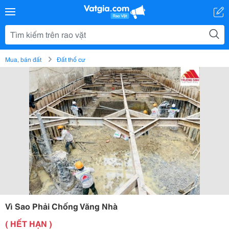
Mua, bán đất
Đất thổ cư
Vì Sao Phải Chống Văng Nhà
( HẾT HẠN )