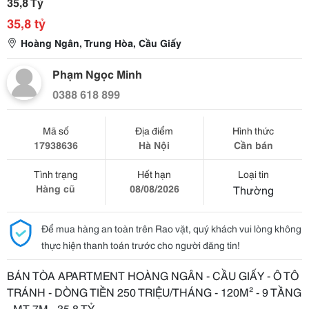
35,8 Tỷ
35,8 tỷ
Hoàng Ngân, Trung Hòa, Cầu Giấy
Phạm Ngọc Minh
0388 618 899
Mã số
Địa điểm
Hình thức
17938636
Hà Nội
Cần bán
Tình trạng
Hết hạn
Loại tin
Hàng cũ
08/08/2026
Thường
Để mua hàng an toàn trên Rao vặt, quý khách vui lòng không
thực hiện thanh toán trước cho người đăng tin!
BÁN TÒA APARTMENT HOÀNG NGÂN - CẦU GIẤY - Ô TÔ
TRÁNH - DÒNG TIỀN 250 TRIỆU/THÁNG - 120M² - 9 TẦNG
- MT 7M - 35,8 TỶ