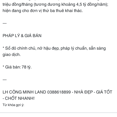
triệu đồng/tháng (tương đương khoảng 4,5 tỷ đồng/năm);
hiện đang cho đơn vị thứ ba thuê khai thác.
---
PHÁP LÝ & GIÁ BÁN
* Sổ đỏ chính chủ, nở hậu đẹp, pháp lý chuẩn, sẵn sàng
giao dịch.
* Giá bán: 78 tỷ.
---
LH CÔNG MINH LAND 0388618899 - NHÀ ĐẸP - GIÁ TỐT
- CHỐT NHANH!
Từ khóa gợi ý: