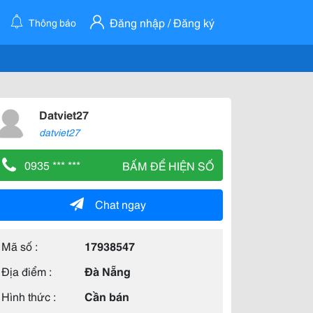
Đăng nhập / Đăng ký
Thông báo
Datviet27
datviet27
0935 *** ***
BẤM ĐỂ HIỆN SỐ
Chat ngay
Mã số :
17938547
Địa điểm :
Đà Nẵng
Hình thức :
Cần bán