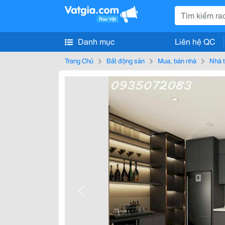
Danh mục
Liên hệ QC
Trang Chủ
Bất động sản
Mua, bán nhà
Nhà t