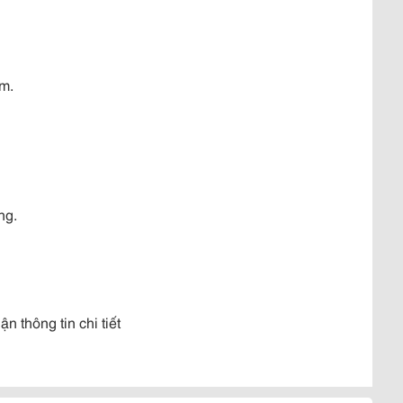
âm.
ng.
 thông tin chi tiết