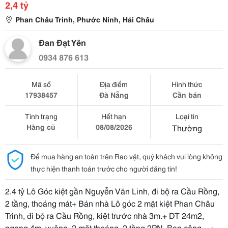
2,4 tỷ
Phan Châu Trinh, Phước Ninh, Hải Châu
Đan Đạt Yên
0934 876 613
Mã số
Địa điểm
Hình thức
17938457
Đà Nẵng
Cần bán
Tình trạng
Hết hạn
Loại tin
Hàng cũ
08/08/2026
Thường
Để mua hàng an toàn trên Rao vặt, quý khách vui lòng không
thực hiện thanh toán trước cho người đăng tin!
2.4 tỷ Lô Góc kiệt gần Nguyễn Văn Linh, đi bộ ra Cầu Rồng,
2 tầng, thoáng mát+ Bán nhà Lô góc 2 mặt kiệt Phan Châu
Trinh, đi bộ ra Cầu Rồng, kiệt trước nhà 3m.+ DT 24m2,
ngang 4m, vuông, 2 mặt thoáng, 2 tầng 2PN, Ban công…+