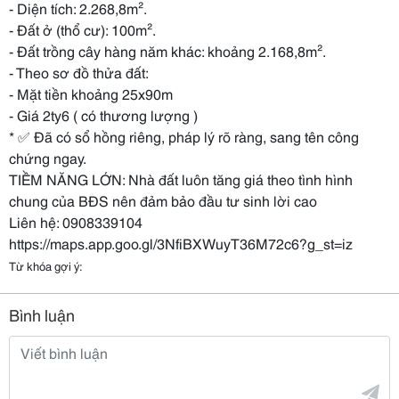
- Diện tích: 2.268,8m².
- Đất ở (thổ cư): 100m².
- Đất trồng cây hàng năm khác: khoảng 2.168,8m².
- Theo sơ đồ thửa đất:
- Mặt tiền khoảng 25x90m
- Giá 2ty6 ( có thương lượng )
* ✅ Đã có sổ hồng riêng, pháp lý rõ ràng, sang tên công
chứng ngay.
TIỀM NĂNG LỚN: Nhà đất luôn tăng giá theo tình hình
chung của BĐS nên đảm bảo đầu tư sinh lời cao
Liên hệ: 0908339104
https://maps.app.goo.gl/3NfiBXWuyT36M72c6?g_st=iz
Từ khóa gợi ý:
Bình luận