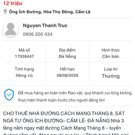
12 triệu
Ông Ích Đường, Hòa Thọ Đông, Cẩm Lệ
Nguyen Thanh Truc
0906 200 434
Mã số
Địa điểm
Hình thức
17938447
Đà Nẵng
Cần bán
Tình trạng
Hết hạn
Loại tin
Hàng cũ
08/08/2026
Thường
Để mua hàng an toàn trên Rao vặt, quý khách vui lòng không
thực hiện thanh toán trước cho người đăng tin!
CHO THUÊ NHÀ ĐƯỜNG CÁCH MẠNG THÁNG 8, SÁT
NGÃ TƯ ÔNG ÍCH ĐƯỜNG– CẨM LỆ- ĐÀ NẴNG Nhà 3
tầng nằm ngay mặt đường Cách Mạng Tháng 8 – tuyến
đường sầm uất, đông người qua lại.✅ Thích hợp:* Mở cửa