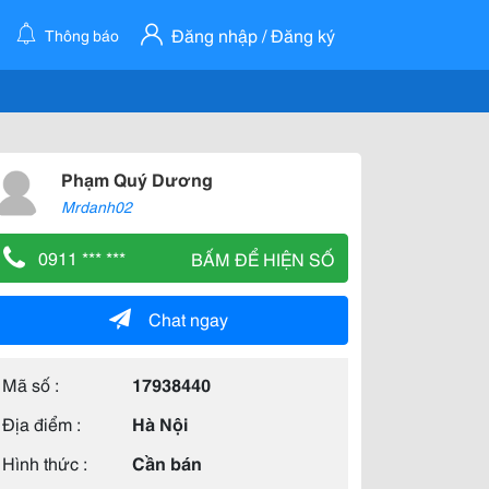
Đăng nhập / Đăng ký
Thông báo
Phạm Quý Dương
Mrdanh02
0911 *** ***
BẤM ĐỂ HIỆN SỐ
Chat ngay
Mã số :
17938440
Địa điểm :
Hà Nội
Hình thức :
Cần bán