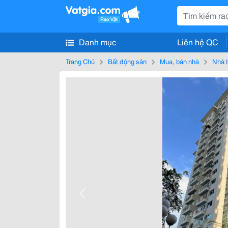
Danh mục
Liên hệ QC
Trang Chủ
Bất động sản
Mua, bán nhà
Nhà t