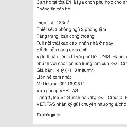
Căn hộ tại tòa E4 là lựa chọn phù hợp cho nh
Thông tin căn hộ:
Diện tích: 123m²
Thiết kế: 3 phòng ngủ 2 phòng tắm
Tầng trung, ban công thoáng
Full nội thất cao cấp, nhận nhà ở ngay
Sổ đỏ sẵn sàng giao dịch
Vị trí thuận tiện, chỉ vài phút tới UNIS, Han
nhanh với các tiện ích trung tâm của KĐT Cip
Giá bán: 14 tỷ (≈113 triệu/m²)
Liên hệ xem nhà:
Mr.Dương: 0911690811.
Văn phòng VERITAS
Tầng 1, tòa S4 Sunshine City, KĐT Ciputra, 
VERITAS nhận ký gửi chuyển nhượng & cho th
Từ khóa gợi ý: