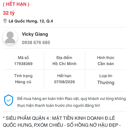
( HẾT HẠN )
32 tỷ
Lê Quốc Hưng, 12, Q.4
Vicky Giang
0938 676 685
Mã số
Địa điểm
Hình thức
17938369
Hồ Chí Minh
Cần bán
Tình trạng
Hết hạn
Loại tin
Hàng cũ
07/08/2026
Thường
Để mua hàng an toàn trên Rao vặt, quý khách vui lòng không
thực hiện thanh toán trước cho người đăng tin!
* SIÊU PHẨM QUẬN 4 : MẶT TIỀN KINH DOANH Đ.LÊ
QUỐC HƯNG, P.XÓM CHIẾU - SỔ HỒNG NỞ HẬU ĐẸP -