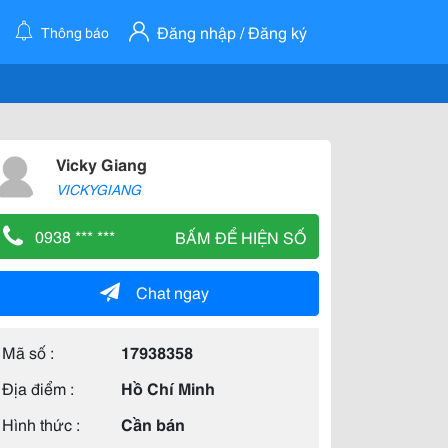
Đăng nhập / Đăng ký
Thông báo
Vicky Giang
VICKYGIANG
0938 *** ***
BẤM ĐỂ HIỆN SỐ
Chat ngay
Mã số :
17938358
Địa điểm :
Hồ Chí Minh
Hình thức :
Cần bán