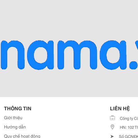
THÔNG TIN
LIÊN HỆ
Giới thiệu
Công ty C
Hướng dẫn
HN: 102 T
➤
Quy chế hoạt động
Số GCNĐKD