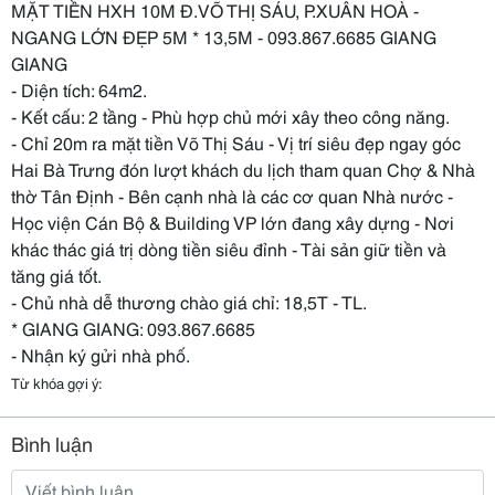
MẶT TIỀN HXH 10M Đ.VÕ THỊ SÁU, P.XUÂN HOÀ -
NGANG LỚN ĐẸP 5M * 13,5M - 093.867.6685 GIANG
GIANG
- Diện tích: 64m2.
- Kết cấu: 2 tầng - Phù hợp chủ mới xây theo công năng.
- Chỉ 20m ra mặt tiền Võ Thị Sáu - Vị trí siêu đẹp ngay góc
Hai Bà Trưng đón lượt khách du lịch tham quan Chợ & Nhà
thờ Tân Định - Bên cạnh nhà là các cơ quan Nhà nước -
Học viện Cán Bộ & Building VP lớn đang xây dựng - Nơi
khác thác giá trị dòng tiền siêu đỉnh - Tài sản giữ tiền và
tăng giá tốt.
- Chủ nhà dễ thương chào giá chỉ: 18,5T - TL.
* GIANG GIANG: 093.867.6685
- Nhận ký gửi nhà phố.
Từ khóa gợi ý:
Bình luận