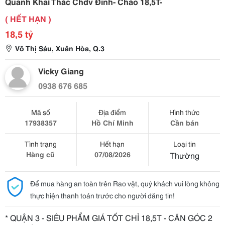
Quanh Khai Thác Chdv Đỉnh- Chào 18,5T-
( HẾT HẠN )
18,5 tỷ
Võ Thị Sáu, Xuân Hòa, Q.3
Vicky Giang
0938 676 685
Mã số
Địa điểm
Hình thức
17938357
Hồ Chí Minh
Cần bán
Tình trạng
Hết hạn
Loại tin
Hàng cũ
07/08/2026
Thường
Để mua hàng an toàn trên Rao vặt, quý khách vui lòng không
thực hiện thanh toán trước cho người đăng tin!
* QUẬN 3 - SIÊU PHẨM GIÁ TỐT CHỈ 18,5T - CĂN GÓC 2