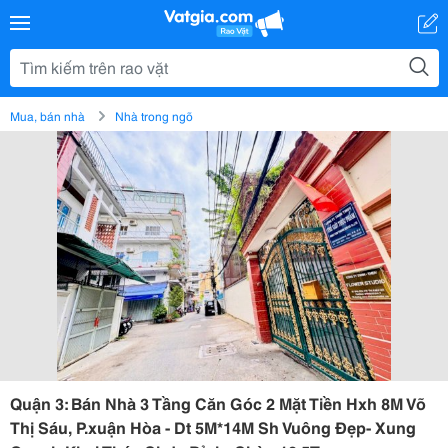
Mua, bán nhà
Nhà trong ngõ
Quận 3: Bán Nhà 3 Tầng Căn Góc 2 Mặt Tiền Hxh 8M Võ
Thị Sáu, P.xuận Hòa - Dt 5M*14M Sh Vuông Đẹp- Xung