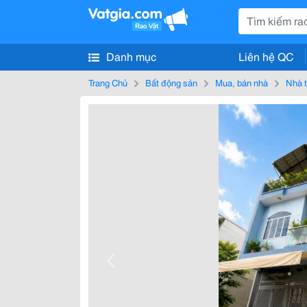
Danh mục
Liên hệ QC
Trang Chủ
Bất động sản
Mua, bán nhà
Nhà t