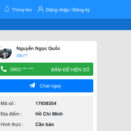
Đăng nhập / Đăng ký
Thông báo
Nguyễn Ngọc Quốc
f2b77
0903 *** ***
BẤM ĐỂ HIỆN SỐ
Chat ngay
Mã số :
17938354
Địa điểm :
Hồ Chí Minh
Hình thức :
Cần bán