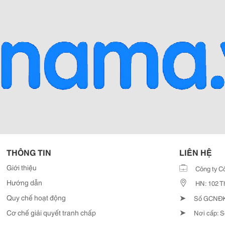
THÔNG TIN
LIÊN HỆ
Giới thiệu
Công ty C
Hướng dẫn
HN: 102 T
➤
Quy chế hoạt động
Số GCNĐKD
➤
Cơ chế giải quyết tranh chấp
Nơi cấp: S