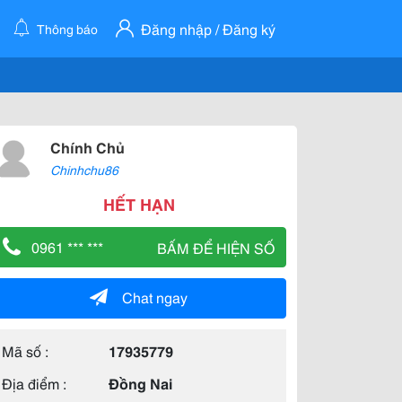
Đăng nhập / Đăng ký
Thông báo
Chính Chủ
Chinhchu86
HẾT HẠN
0961 *** ***
BẤM ĐỂ HIỆN SỐ
Chat ngay
Mã số :
17935779
Địa điểm :
Đồng Nai