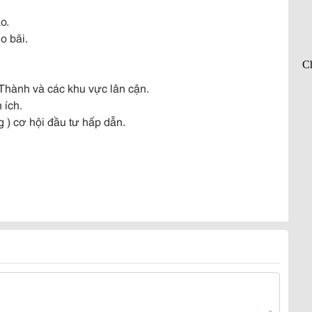
o.
o bãi.
g Thành và các khu vực lân cận.
 ích.
 ) cơ hội đầu tư hấp dẫn.