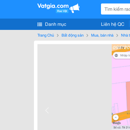
Danh mục
Liên hệ QC
Trang Chủ
Bất động sản
Mua, bán nhà
Nhà t