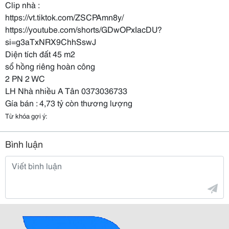
Clip nhà :
https://vt.tiktok.com/ZSCPAmn8y/
https://youtube.com/shorts/GDwOPxIacDU?
si=g3aTxNRX9ChhSswJ
Diện tích đất 45 m2
sổ hồng riêng hoàn công
2 PN 2 WC
LH Nhà nhiều A Tân 0373036733
Gía bán : 4,73 tỷ còn thương lượng
Từ khóa gợi ý:
Bình luận