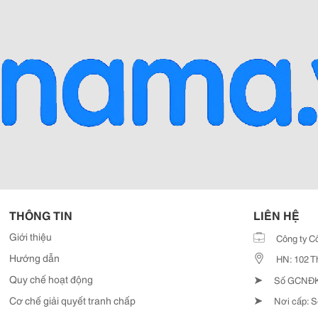
THÔNG TIN
LIÊN HỆ
Giới thiệu
Công ty C
Hướng dẫn
HN: 102 T
➤
Quy chế hoạt động
Số GCNĐKD
➤
Cơ chế giải quyết tranh chấp
Nơi cấp: S