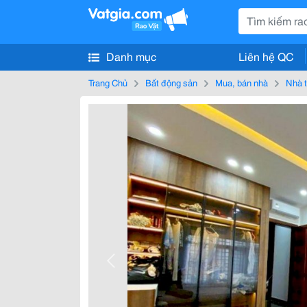
Danh mục
Liên hệ QC
Trang Chủ
Bất động sản
Mua, bán nhà
Nhà t