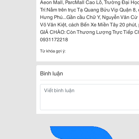
Aeon Mall, ParcMall Cao Lỗ, Trường Đại H
Trí:Nằm trên trục Tạ Quang Bửu Vip Quận 8,
Hưng Phú...Gần cầu Chữ Y, Nguyễn Văn Cừ thu
Võ Văn Kiệt, cách Bến Xe Miền Tây 20 phút,
GIÁ CHÀO: Còn Thương Lượng Trực Tiếp Chủ N
0931172218
Từ khóa gợi ý:
Bình luận