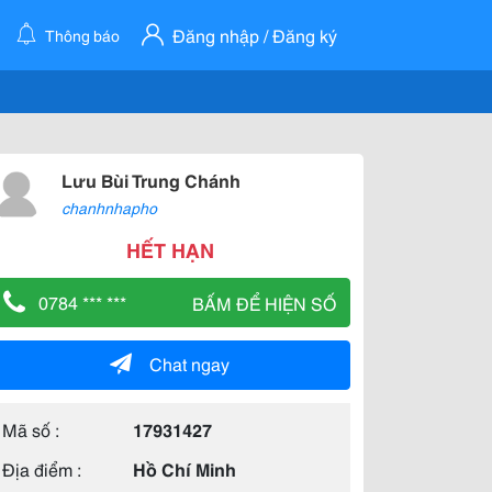
Đăng nhập / Đăng ký
Thông báo
Lưu Bùi Trung Chánh
chanhnhapho
HẾT HẠN
0784 *** ***
BẤM ĐỂ HIỆN SỐ
Chat ngay
Mã số :
17931427
Địa điểm :
Hồ Chí Minh