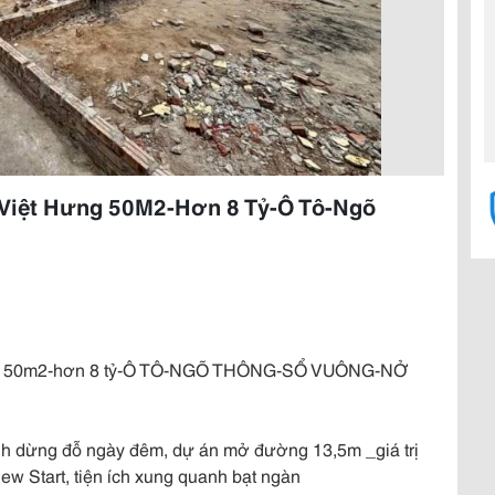
 Việt Hưng 50M2-Hơn 8 Tỷ-Ô Tô-Ngõ
ưng 50m2-hơn 8 tỷ-Ô TÔ-NGÕ THÔNG-SỔ VUÔNG-NỞ
 tránh dừng đỗ ngày đêm, dự án mở đường 13,5m _giá trị
w Start, tiện ích xung quanh bạt ngàn