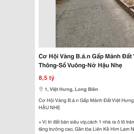
Cơ Hội Vàng B.á.n Gấp Mảnh Đất
Thông-Sổ Vuông-Nở Hậu Nhẹ
8,5 tỷ
1, Việt Hưng, Long Biên
Cơ Hội Vàng B.á.n Gấp Mảnh Đất Việt H
HẬU NHẸ
+ Vị trí đất bán siêu víp,cách 1 nhà ra ô tô
tăng trưởng cao, Gần tòa Liên Kề Him Lam Ne