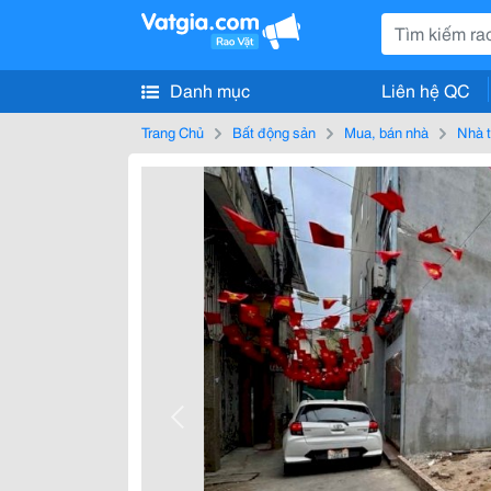
Danh mục
Liên hệ QC
Trang Chủ
Bất động sản
Mua, bán nhà
Nhà t