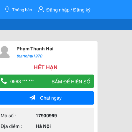
Đăng nhập / Đăng ký
Thông báo
Phạm Thanh Hải
thanhhai1970
HẾT HẠN
0983 *** ***
BẤM ĐỂ HIỆN SỐ
Chat ngay
Mã số :
17930969
Địa điểm :
Hà Nội