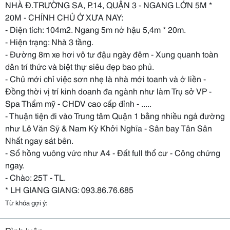
NHÀ Đ.TRƯỜNG SA, P.14, QUẬN 3 - NGANG LỚN 5M *
20M - CHÍNH CHỦ Ở XƯA NAY:
- Diện tích: 104m2. Ngang 5m nở hậu 5,4m * 20m.
- Hiện trạng: Nhà 3 tầng.
- Đường 8m xe hơi vô tư đậu ngày đêm - Xung quanh toàn
dân trí thức và biệt thự siêu đẹp bao phủ.
- Chủ mới chỉ việc sơn nhẹ là nhà mới toanh và ở liền -
Đồng thời vị trí kinh doanh đa ngành như làm Trụ sở VP -
Spa Thẩm mỹ - CHDV cao cấp đỉnh - .....
- Thuận tiện đi vào Trung tâm Quận 1 bằng nhiều ngả đường
như Lê Văn Sỹ & Nam Kỳ Khởi Nghĩa - Sân bay Tân Sân
Nhất ngay sát bên.
- Sổ hồng vuông vức như A4 - Đất full thổ cư - Công chứng
ngay.
- Chào: 25T - TL.
* LH GIANG GIANG: 093.86.76.685
Từ khóa gợi ý: