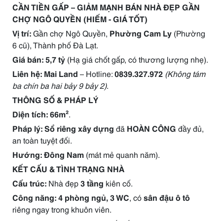
CẦN TIỀN GẤP – GIẢM MẠNH BÁN NHÀ ĐẸP GẦN
CHỢ NGÔ QUYỀN (HIẾM - GIÁ TỐT)
Vị trí:
Gần chợ Ngô Quyền,
Phường Cam Ly
(Phường
6 cũ), Thành phố Đà Lạt.
Giá bán:
5,7 tỷ
(Hạ giá chốt gấp, có thương lượng nhẹ).
Liên hệ:
Mai Land
– Hotline:
0839.327.972
(Không tám
ba chín ba hai bảy 9 bảy 2)
.
THÔNG SỐ & PHÁP LÝ
Diện tích:
66m²
.
Pháp lý:
Sổ riêng xây dựng
đã
HOÀN CÔNG
đầy đủ,
an toàn tuyệt đối.
Hướng:
Đông Nam
(mát mẻ quanh năm).
KẾT CẤU & TÌNH TRẠNG NHÀ
Cấu trúc:
Nhà đẹp
3 tầng
kiên cố.
Công năng:
4 phòng ngủ, 3 WC
, có
sân đậu ô tô
riêng ngay trong khuôn viên.