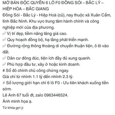
MỞ BÁN ĐỘC QUYỀN 6 LÔ F0 ĐỒNG SÓI – BẮC LÝ –
HIỆP HÒA – BẮC GIANG
Đồng Sói - Bắc Lý - Hiệp Hoà (cũ), nay thuộc xã Xuân Cẩm,
tỉnh Bắc Ninh. Khu vực trung tâm hành chính và công
nghiệp mới của địa phương.
✅ Vị trí đẹp, tiềm năng tăng giá cao.
✅ Quy hoạch đồng bộ, hạ tầng phát triển mạnh.
✅ Đường rộng thông thoáng di chuyển thuận tiện, ô tô vào
đất.
✅ Dân cư đông đúc, tiện ích đầy đủ xung quanh.
✅ Phù hợp đầu tư, xây ở hoặc kinh doanh.
# Sổ đỏ chính chủ công chứng ngay.
Giá chỉ từ nhỉnh 1.1 tỷ đến nhỉnh 2.3 tỷ.
⚡ Số lượng giới hạn chỉ 6 lô F0 - Ưu tiên khách xuống tiền
sớm.
Lê Anh 67 tuổi đt, zalo 0963446524.
Ảnh minh họa ạ.
Từ khóa gợi ý: