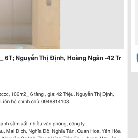
 6T; Nguyễn Thị Định, Hoàng Ngân -42 Tr
pccc, 106m2_ 6 tầng , giá: 42 Triệu. Nguyễn Thị Định,
 Liên hệ chính chủ: 0946814103
oanh sầm uất, nhiều văn phòng, công ty.
ậu, Mai Dịch, Nghĩa Đô, Nghĩa Tân, Quan Hoa, Yên Hòa
, Nguyễn Chánh, Trung Kính, Trần Duy Hưng, Nguyễn