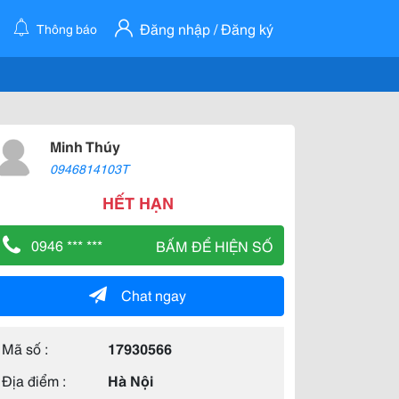
Đăng nhập / Đăng ký
Thông báo
Minh Thúy
0946814103T
HẾT HẠN
0946 *** ***
BẤM ĐỂ HIỆN SỐ
Chat ngay
Mã số :
17930566
Địa điểm :
Hà Nội