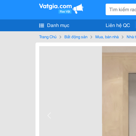
Danh mục
Liên hệ QC
Trang Chủ
Bất động sản
Mua, bán nhà
Nhà t