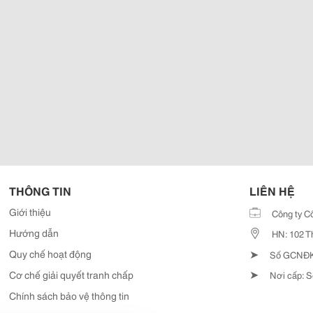
THÔNG TIN
LIÊN HỆ
Giới thiệu
Công ty C
Hướng dẫn
HN: 102 T
➤
Quy chế hoạt động
Số GCNĐKD
➤
Cơ chế giải quyết tranh chấp
Nơi cấp: S
Chính sách bảo vệ thông tin