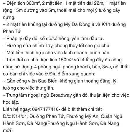
– Diện tích 360m², 2 mặt tiền, 1 mặt tiền dài 22m, 1 mặt tiền
rộng 15m đường vào 5m, thoải mái cho mọi ý tưởng xây
dựng.
– 2 mặt tiền khủng tại đường Mỹ Đa Đông 8 và K14 đường
Phan Tứ
– Pháp lý đầy đủ, sổ đỏ/sổ hồng, yên tâm đầu tư.
– Hướng cửa chính Tây, phong thủy tốt cho gia chủ.
– Mặt tiền thích hợp cho việc kinh doanh, buôn bán.
– Trên đất có nhà diện tích 150m2 với 4 tầng đầy đủ công
năng sử dụng: 4 phòng ngủ, phòng khách, bếp, 3wc, nội thất
cơ bản chỉ việc vào ở.Địa điểm xung quanh:
– Gần công viên Sao Biển, không gian thoáng đãng, lý
tưởng cho việc thư giãn.
– Trung tâm ngoại ngữ Broadway gần đó, thuận tiện cho việc
học tập.
Liên hệ ngay: 0947477416- để biết thêm chi tiết
Đ/c: K14/01, Đường Phan Tứ, Phường Mỹ An, Quận Ngũ
Hành Sơn, Đà Nẵng(Phường Ngũ Hành Sơn, Đà Nẵng
mới)