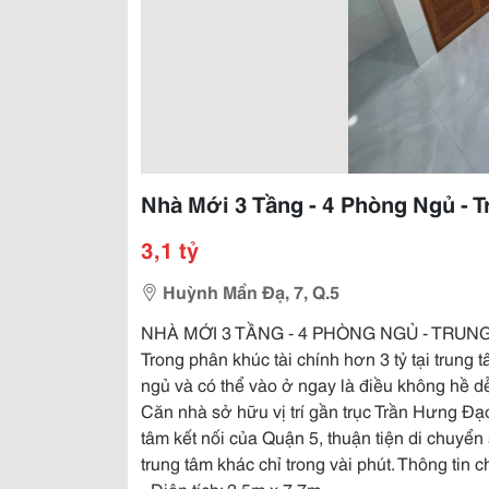
Nhà Mới 3 Tầng - 4 Phòng Ngủ - T
3,1 tỷ
Huỳnh Mẩn Đạ, 7, Q.5
NHÀ MỚI 3 TẦNG - 4 PHÒNG NGỦ - TRUNG
Trong phân khúc tài chính hơn 3 tỷ tại trun
ngủ và có thể vào ở ngay là điều không hề d
Căn nhà sở hữu vị trí gần trục Trần Hưng Đạ
tâm kết nối của Quận 5, thuận tiện di chuyể
trung tâm khác chỉ trong vài phút. Thông tin chi
- Diện tích: 2,5m x 7,7m