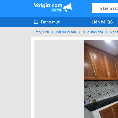
Danh mục
Liên hệ QC
Trang Chủ
Bất động sản
Mua, bán nhà
Nhà t