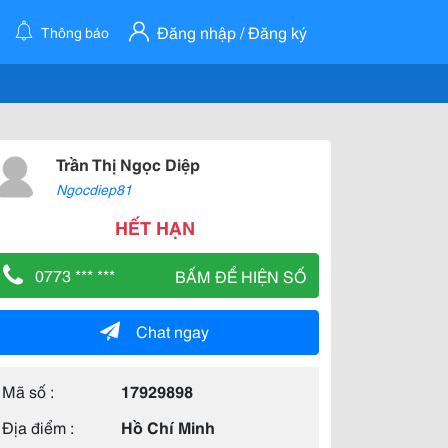
Đăng nhập / Đăng ký
Thông báo
Trần Thị Ngọc Diệp
Ngocdiep81
HẾT HẠN
0773 *** ***
BẤM ĐỂ HIỆN SỐ
Chat ngay
Mã số :
17929898
Địa điểm :
Hồ Chí Minh