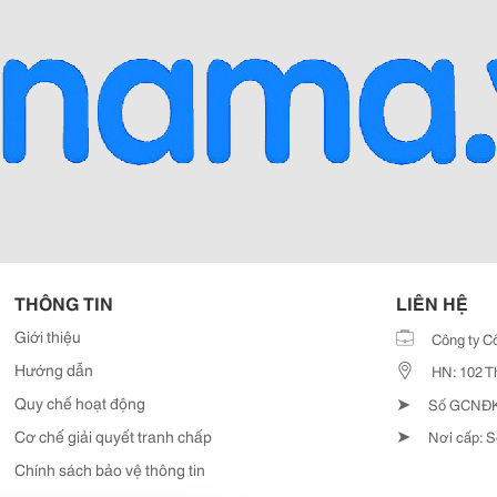
THÔNG TIN
LIÊN HỆ
Giới thiệu
Công ty C
Hướng dẫn
HN: 102 T
➤
Quy chế hoạt động
Số GCNĐKD
➤
Cơ chế giải quyết tranh chấp
Nơi cấp: S
Chính sách bảo vệ thông tin