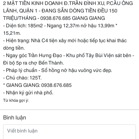
2 MẶT TIỀN KINH DOANH Đ.TRẦN ĐÌNH XU, P.CẦU ÔNG
LÃNH, QUẬN 1 - ĐANG SẴN DÒNG TIỀN ĐỀU 150
TRIỆU/THÁNG - 0938.676.685 GIANG GIANG
- Diện tích: 185m2 - Ngang 12,37m nở hậu 13,99m *
15,21m.
- Hiện trạng: Nhà C4 tiện xây mới hoặc tiếp tục khai thác
dòng tiền.
- Ngay góc Trần Hưng Đạo - Khu phố Tây Bùi Viện sát bên -
Đi bộ 5p ra chợ Bến Thành.
- Pháp lý chuẩn - Sổ hồng nở hậu vuông vức đẹp.
- Chủ chào: 125T.
* GIANG GIANG: 0938.676.685
- Nhận ký gửi nhà phố.
Từ khóa gợi ý:
Bình luận