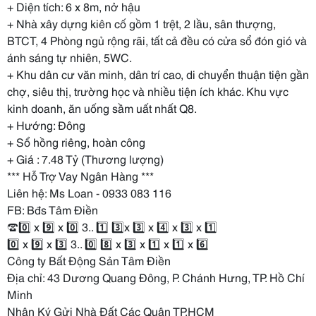
+ Diện tích: 6 x 8m, nở hậu
+ Nhà xây dựng kiên cố gồm 1 trệt, 2 lầu, sân thượng,
BTCT, 4 Phòng ngủ rộng rãi, tất cả đều có cửa sổ đón gió và
ánh sáng tự nhiên, 5WC.
+ Khu dân cư văn minh, dân trí cao, di chuyển thuận tiện gần
chợ, siêu thị, trường học và nhiều tiện ích khác. Khu vực
kinh doanh, ăn uống sầm uất nhất Q8.
+ Hướng: Đông
+ Sổ hồng riêng, hoàn công
+ Giá : 7.48 Tỷ (Thương lượng)
*** Hỗ Trợ Vay Ngân Hàng ***
Liên hệ: Ms Loan - 0933 083 116
FB: Bđs Tâm Điền
☎️0️⃣ x 9️⃣ x 0️⃣ 3.. 1️⃣ 3️⃣x 3️⃣ x 4️⃣ x 3️⃣ x 1️⃣
0️⃣ x 9️⃣ x 3️⃣ 3.. 0️⃣ 8️⃣ x 3️⃣ x 1️⃣ x 1️⃣ x 6️⃣
Công ty Bất Động Sản Tâm Điền
Địa chỉ: 43 Dương Quang Đông, P. Chánh Hưng, TP. Hồ Chí
Minh
Nhận Ký Gửi Nhà Đất Các Quận TP.HCM