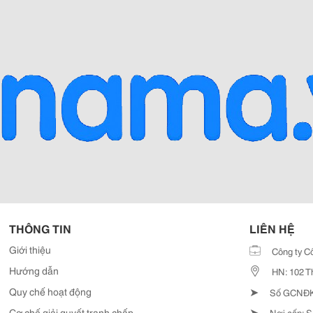
THÔNG TIN
LIÊN HỆ
Giới thiệu
Công ty C
Hướng dẫn
HN: 102 T
➤
Quy chế hoạt động
Số GCNĐKD
➤
Cơ chế giải quyết tranh chấp
Nơi cấp: S