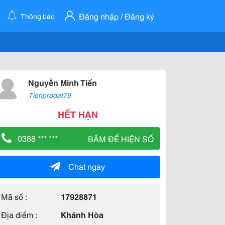
Đăng nhập / Đăng ký
Thông báo
Nguyễn Minh Tiến
Tienprodat79
HẾT HẠN
0388 *** ***
BẤM ĐỂ HIỆN SỐ
Chat ngay
Mã số :
17928871
Địa điểm :
Khánh Hòa