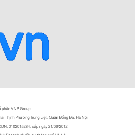
ổ phần VNP Group
hái Thịnh Phường Trung Liệt, Quận Đống Đa, Hà Nội
N: 0102015284, cấp ngày 21/06/2012
ở kế hoạch và đầu tư thành phố Hà Nội