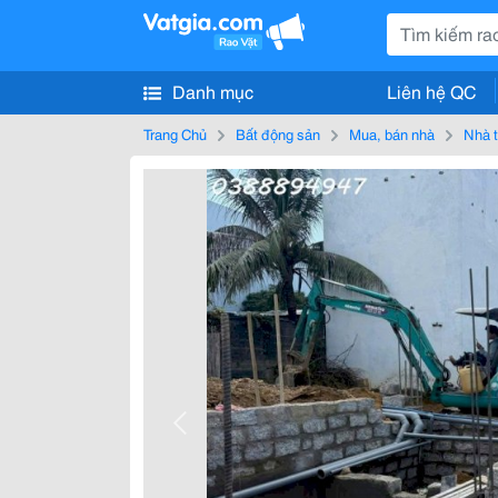
Danh mục
Liên hệ QC
Trang Chủ
Bất động sản
Mua, bán nhà
Nhà t