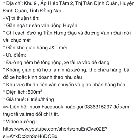
* Địa chỉ: Khu 9 , Ấp Hiệp Tâm 2, Thị Trấn Định Quán, Huyện
Định Quán, Tỉnh Đồng Nai.
- Vị trí thuận tiện:
* Gần ngã tư sân vận động Huyện
* Chỉ cách đường Trần Hưng Đạo và đường Vành Đai mới
vài chục mét
* Gần kho giao hàng J&T mới
- Ưu điểm:
* Đường hẻm bê tông rộng, xe tải ra vào dễ dàng
* Không gian phù hợp làm nhà xưởng, kho chứa hàng, bãi
đỗ xe hoặc kinh doanh theo nhu cầu
* Khu vực thuận tiện vận chuyển và giao nhận hàng hóa
* Diện tích: 500m²
* Giá thuê: 6 triệu/tháng
=> Liên hệ: Inbox Facebook hoặc gọi 0336315297 để xem
thực tế và trao đổi chi tiết.
* Video xưởng :
https://www.youtube.com/shorts/znuEnQVe02E?
si=AYxDc3zn3pH6DOBx