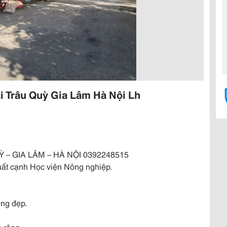
 Trâu Quỳ Gia Lâm Hà Nội Lh
UỲ – GIA LÂM – HÀ NỘI 0392248515
m uất cạnh Học viện Nông nghiệp.
ựng đẹp.
 rộng.