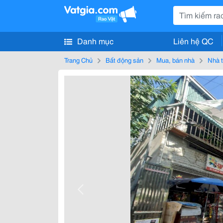
Danh mục
Liên hệ QC
Trang Chủ
Bất động sản
Mua, bán nhà
Nhà t