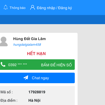
Đăng nhập / Đăng ký
Thông báo
Hùng Đất Gia Lâm
hungdatgialam458
HẾT HẠN
0392 *** ***
BẤM ĐỂ HIỆN SỐ
Chat ngay
Mã số :
17928819
Địa điểm :
Hà Nội