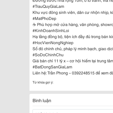
#TrauQuyGiaLam
Khu vực đông sinh viên, dân cư nhộn nhịp, 
#MatPhoDep
☕ Phù hợp mở cửa hàng, văn phòng, showro
#KinhDoanhSinhLoi
Hạ tầng đồng bộ, tiện ích đầy đủ trong bán kí
#HocVienNongNghiep
Sổ đỏ chính chủ, pháp lý minh bạch, giao dị
#SoDoChinhChu
Giá bán chỉ 11 tỷ x – cơ hội hiếm tại trung tâ
#BatDongSanGiaLam
Liên hệ: Trần Phong – 0392248515 để xem đất 
Từ khóa gợi ý:
Bình luận