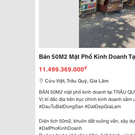
Bán 50M2 Mặt Phố Kinh Doanh Tại
₫
11.499.369.000
Cửu Việt, Trâu Quỳ, Gia Lâm
BÁN 50M2 mặt phố kinh doanh tại TRÂU Q
Vị trí đắc địa trên trục chính kinh doanh sầ
#DauTuBatDongSan #DatDepGiaLam
Diện tích 50m2, khuôn đất vuông vắn, xây d
#DatPhoKinhDoanh
Đường trước nhà rộng 10m, ô tô tránh, vỉa hè