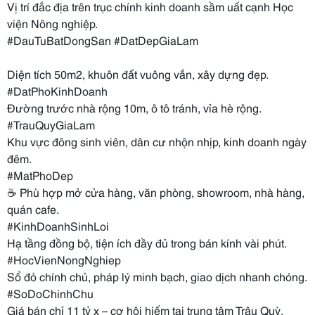
Vị trí đắc địa trên trục chính kinh doanh sầm uất cạnh Học
viện Nông nghiệp.
#DauTuBatDongSan #DatDepGiaLam
Diện tích 50m2, khuôn đất vuông vắn, xây dựng đẹp.
#DatPhoKinhDoanh
Đường trước nhà rộng 10m, ô tô tránh, vỉa hè rộng.
#TrauQuyGiaLam
Khu vực đông sinh viên, dân cư nhộn nhịp, kinh doanh ngày
đêm.
#MatPhoDep
☕ Phù hợp mở cửa hàng, văn phòng, showroom, nhà hàng,
quán cafe.
#KinhDoanhSinhLoi
Hạ tầng đồng bộ, tiện ích đầy đủ trong bán kính vài phút.
#HocVienNongNghiep
Sổ đỏ chính chủ, pháp lý minh bạch, giao dịch nhanh chóng.
#SoDoChinhChu
Giá bán chỉ 11 tỷ x – cơ hội hiếm tại trung tâm Trâu Quỳ.