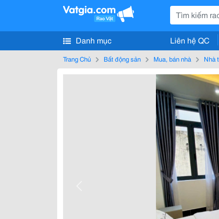
Danh mục
Liên hệ QC
Trang Chủ
Bất động sản
Mua, bán nhà
Nhà t