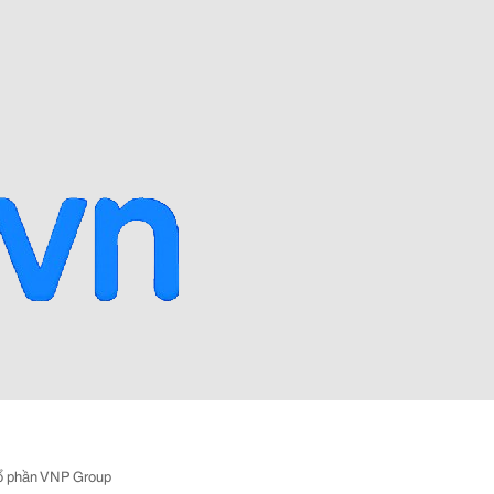
ổ phần VNP Group