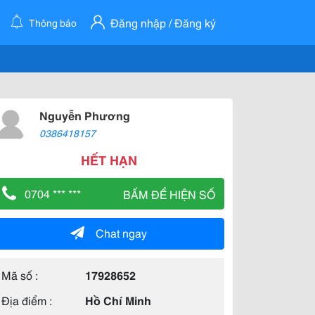
Đăng nhập / Đăng ký
Thông báo
Nguyễn Phương
0386418157
HẾT HẠN
0704 *** ***
BẤM ĐỂ HIỆN SỐ
Chat ngay
Mã số :
17928652
Địa điểm :
Hồ Chí Minh