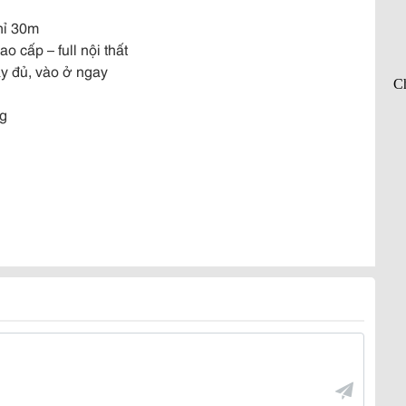
hỉ 30m
ao cấp – full nội thất
ầy đủ, vào ở ngay
ng