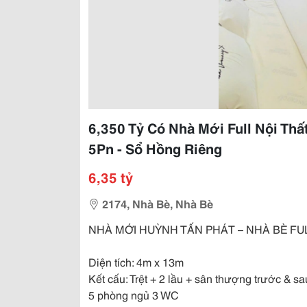
6,350 Tỷ Có Nhà Mới Full Nội Thấ
5Pn - Sổ Hồng Riêng
6,35 tỷ
2174, Nhà Bè, Nhà Bè
NHÀ MỚI HUỲNH TẤN PHÁT – NHÀ BÈ FU
Diện tích: 4m x 13m
Kết cấu: Trệt + 2 lầu + sân thượng trước & sa
5 phòng ngủ 3 WC